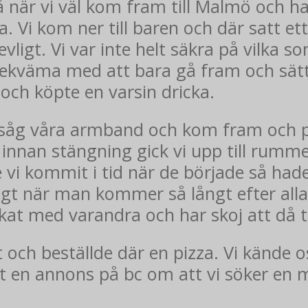
 när vi väl kom fram till Malmö och ha
na. Vi kom ner till baren och där satt 
revligt. Vi var inte helt säkra på vilka
bekväma med att bara gå fram och sätt
 och köpte en varsin dricka.
åg våra armband och kom fram och pr
nnan stängning gick vi upp till rummet.
vi kommit i tid när de började så hade 
igt när man kommer så långt efter all
kat med varandra och har skoj att då 
 och beställde där en pizza. Vi kände 
ut en annons på bc om att vi söker en