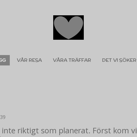
GG
VÅR RESA
VÅRA TRÄFFAR
DET VI SÖKER
:39
inte riktigt som planerat. Först kom vi 