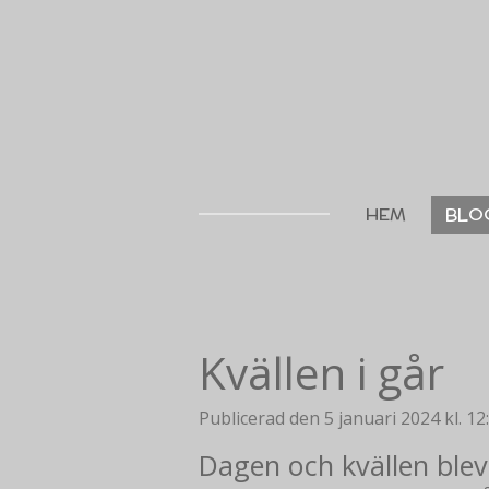
Hoppa
till
huvudinnehållet
HEM
BLO
Kvällen i går
Publicerad den 5 januari 2024 kl. 12
Dagen och kvällen blev 