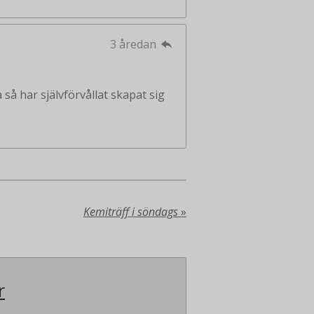
3 åredan
så har självförvållat skapat sig
Kemiträff i söndags
»
r