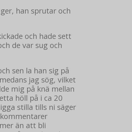
uger, han sprutar och
kickade och hade sett
ch de var sug och
och sen la han sig på
medans jag sög, vilket
ällde mig på knä mellan
ta höll på i ca 20
a stilla tills ni säger
ig kommentarer
mer än att bli