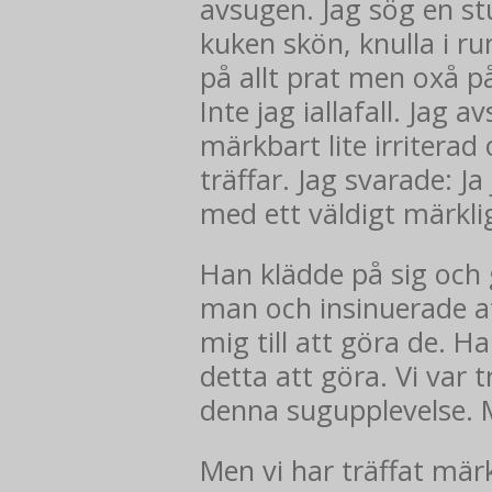
avsugen. Jag sög en stu
kuken skön, knulla i r
på allt prat men oxå p
Inte jag iallafall. Jag 
märkbart lite irriterad
träffar. Jag svarade: J
med ett väldigt märklig
Han klädde på sig och 
man och insinuerade at
mig till att göra de.
detta att göra. Vi var
denna sugupplevelse. M
Men vi har träffat mär