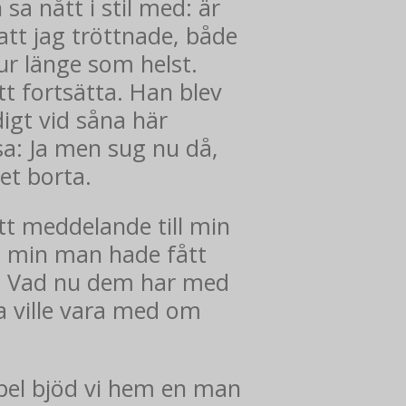
sa nått i stil med: är
att jag tröttnade, både
ur länge som helst.
att fortsätta. Han blev
digt vid såna här
 sa: Ja men sug nu då,
set borta.
tt meddelande till min
tt min man hade fått
a. Vad nu dem har med
a ville vara med om
mpel bjöd vi hem en man