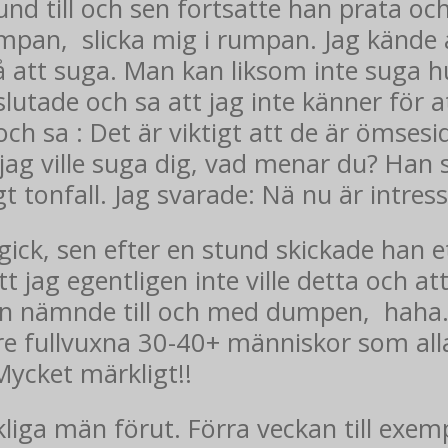
nd till och sen fortsatte han prata och 
umpan, slicka mig i rumpan. Jag kände 
å att suga. Man kan liksom inte suga h
avslutade och sa att jag inte känner för 
 och sa : Det är viktigt att de är ömsesi
a jag ville suga dig, vad menar du? Han
t tonfall. Jag svarade: Nä nu är intres
gick, sen efter en stund skickade han e
t jag egentligen inte ville detta och a
 Han nämnde till och med dumpen, hah
 tre fullvuxna 30-40+ människor som all
ycket märkligt!!
kliga män förut. Förra veckan till exe