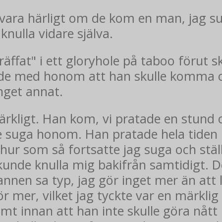
 vara härligt om de kom en man, jag s
knulla vidare själva.
äffat" i ett gloryhole på taboo förut s
mde med honom att han skulle komma o
inget annat.
märkligt. Han kom, vi pratade en stund 
e suga honom. Han pratade hela tiden 
en hur som så fortsatte jag suga och st
nde knulla mig bakifrån samtidigt. Det
en sa typ, jag gör inget mer än att ligg
gör mer, vilket jag tyckte var en märkl
mt innan att han inte skulle göra nått 