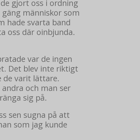
de gjort oss i ordning
ett gäng människor som
 som hade svarta band
a oss där oinbjunda.
atade var de ingen
 Det blev inte riktigt
de varit lättare.
a andra och man ser
tränga sig på.
oss sen sugna på att
 man som jag kunde