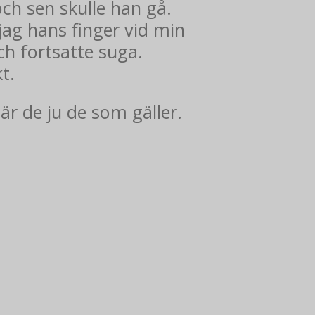
ch sen skulle han gå.
jag hans finger vid min
ch fortsatte suga.
kt.
r de ju de som gäller.