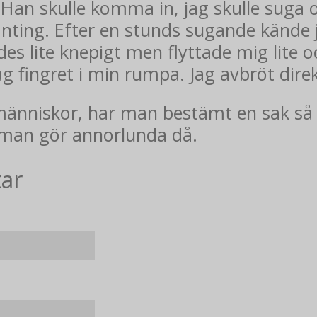
an skulle komma in, jag skulle suga o
ånting. Efter en stunds sugande kände 
des lite knepigt men flyttade mig lite o
ag fingret i min rumpa. Jag avbröt dire
människor, har man bestämt en sak så ä
r man gör annorlunda då.
tar