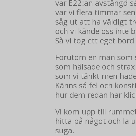
var E22:an avstängd så
var vi flera timmar se
såg ut att ha väldigt t
och vi kände oss inte 
Så vi tog ett eget bord
Förutom en man som s
som hälsade och strax i
som vi tänkt men hade 
Känns så fel och konst
hur dem redan har klic
Vi kom upp till rummet
hitta på något och la 
suga.