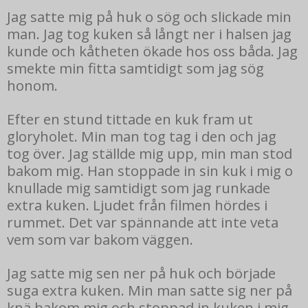
Jag satte mig på huk o sög och slickade min
man. Jag tog kuken så långt ner i halsen jag
kunde och kåtheten ökade hos oss båda. Jag
smekte min fitta samtidigt som jag sög
honom.
Efter en stund tittade en kuk fram ut
gloryholet. Min man tog tag i den och jag
tog över. Jag ställde mig upp, min man stod
bakom mig. Han stoppade in sin kuk i mig o
knullade mig samtidigt som jag runkade
extra kuken. Ljudet från filmen hördes i
rummet. Det var spännande att inte veta
vem som var bakom väggen.
Jag satte mig sen ner på huk och började
suga extra kuken. Min man satte sig ner på
knä bakom mig och stoppad in kuken i mig.