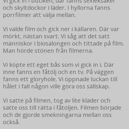
Vi gick in i butiken, där fanns sexleksaker
och skyltdockor i läder. I hyllorna fanns
porrfilmer att välja mellan.
Vi valde film och gick ner i källaren. Där var
mörkt, nästan svart. Vi såg att det satt
människor i biosalongen och tittade på film.
Man hörde stönen från filmerna.
Vi köpte ett eget bås som vi gick in i. Där
inne fanns en fåtölj och en tv. På väggen
fanns ett gloryhole. Vi öppnade luckan till
hålet i fall någon ville göra oss sällskap.
Vi satte på filmen, tog av lite kläder och
satte oss till rätta i fåtöljen. Filmen började
och de gjorde smekningarna mellan oss
också.