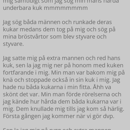
mig samtidigt som jag sög min mans hårda
underbara kuk mmmmmmmm
Jag sög båda männen och runkade deras
kukar medans dem tog på mig och sög på
mina bröstvårtor som blev styvare och
styvare.
Jag satte mig på extra mannen och red hans
kuk, sen la jag mig ner på honom med kuken
fortfarande i mig. Min man var bakom mig på
knä och stoppade också in sin kuk i mig. Jag
hade nu båda kukarna i min fitta. Åhh va
skönt det var. Min man förde rörelserna och
jag kände hur hårda dem båda kukarna var i
mig. Dem knullade mig tills jag kom så härlig.
Första gången jag kommer när vi gör dvp.
Sen la jag mig på rygg och extra mannen