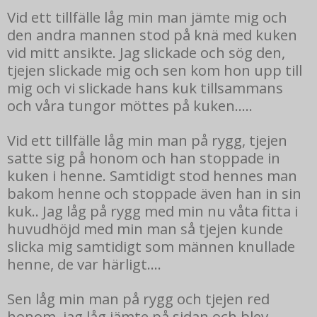
Vid ett tillfälle låg min man jämte mig och
den andra mannen stod på knä med kuken
vid mitt ansikte. Jag slickade och sög den,
tjejen slickade mig och sen kom hon upp till
mig och vi slickade hans kuk tillsammans
och våra tungor möttes på kuken.....
Vid ett tillfälle låg min man på rygg, tjejen
satte sig på honom och han stoppade in
kuken i henne. Samtidigt stod hennes man
bakom henne och stoppade även han in sin
kuk.. Jag låg på rygg med min nu våta fitta i
huvudhöjd med min man så tjejen kunde
slicka mig samtidigt som männen knullade
henne, de var härligt....
Sen låg min man på rygg och tjejen red
honom, jag låg jämte på sidan och blev