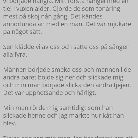
vi började hångla. Mitt första hångel med en
tjej i vuxen ålder. Gjorde de som tonåring
mest på skoj nån gång. Det kändes
annorlunda än med en man. Det var mjukare
på något sätt.
Sen klädde vi av oss och satte oss på sängen
alla fyra.
Männen började smeka oss och mannen i de
andra paret böjde sig ner och slickade mig
och min man började slicka den andra tjejen.
Det var upphetsande och härligt.
Min man rörde mig samtidigt som han
slickade henne och jag märkte hur kåt han
blev.
Tjejen sög sen min man. Jag har drömt om att