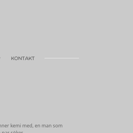
R
KONTAKT
 känner kemi med, en man som
m par söker.