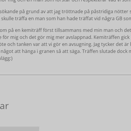
r sökande på grund av att jag tröttnade på påstridiga nötte
g skulle träffa en man som han hade träffat vid några GB so
nom på en kemiträff först tillsammans med min man och det 
e för mig och det gör mig mer avslappnad. Kemiträffen gick b
e och tanken var att vi gör en avsugning. Jag tycker det är br
ot att hänga i granen så att säga. Träffen slutade dock med
lägg:)
ar