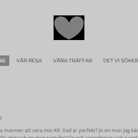
GG
VÅR RESA
VÅRA TRÄFFAR
DET VI SÖKE
8
ekta mannen att vara min KK. Vad är perfekt? Jo en man jag
ra för mig och en man som förstår och respekterar vad vi so