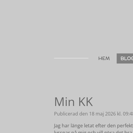
Hoppa
till
huvudinnehållet
HEM
BLO
Min KK
Publicerad den 18 maj 2026 kl. 09:4
Jag har länge letat efter den perf
lyssnar på mig och vill göra det b