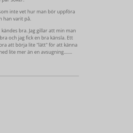
r som inte vet hur man bör uppföra
m han varit på.
kändes bra. Jag gillar att min man
ra och jag fick en bra känsla. Ett
a att börja lite "lätt" för att känna
 lite mer än en avsugning.......